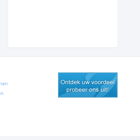
men
en
gratis lid worden