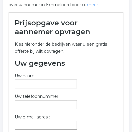
over aannemer in Emmeloord voor u.
meer
Meer over aannemer in
Prijsopgave voor
Emmeloord
aannemer opvragen
Onderstaand vindt u een overzicht van alle aannemer
Kies hieronder de bedrijven waar u een gratis
gerelateerde bedrijven in de omgeving van
offerte bij wilt opvragen.
Emmeloord voor een vrijblijvende aanvraag.
Uw gegevens
Wilt u informatie opvragen voor aannemer in de regio
Emmeloord? Vul onderstaand formulier dan zo volledig
Uw naam :
mogelijk in. De volgende bedrijven zijn gelinkt aan
aannemer uit Emmeloord.
Trefwoorden:
Uw telefoonnummer :
aannemer
aannemersbedrijf
bouwbedrijf
Uw e-mail adres :
klusbedrijf
verbouwing
bouwen